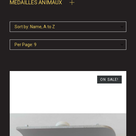
MÉDAILLES ANIMAUX
Sort by: Name, A to Z
Per Page: 9
ON SALE!