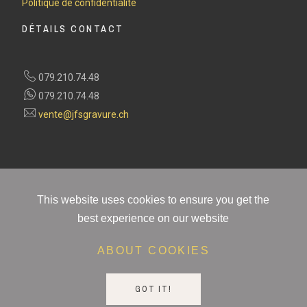
Politique de confidentialité
DÉTAILS CONTACT
079.210.74.48
079.210.74.48
vente@jfsgravure.ch
This website uses cookies to ensure you get the
best experience on our website
ABOUT COOKIES
PAIEMENT 100% SÉCURISÉ ET FIABLE
Retours faciles. Livraison gratuite sur les commandes de plus de 100Frs. Besoin d'aide ?
GOT IT!