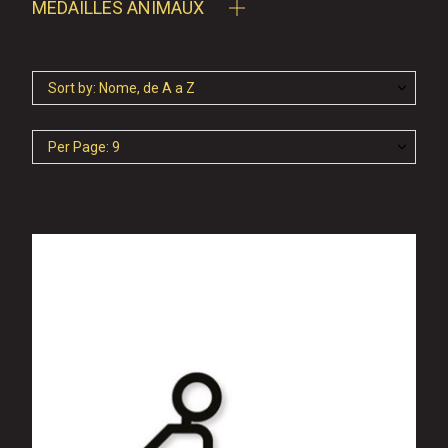
MÉDAILLES ANIMAUX
Sort by: Nome, de A a Z
Per Page: 9