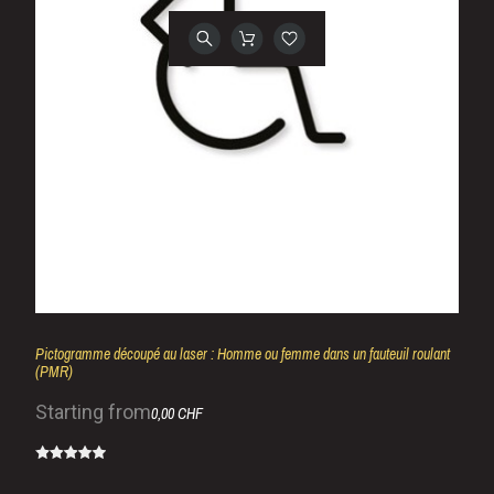
Pictogramme découpé au laser : Homme ou femme dans un fauteuil roulant
(PMR)
Starting from
0,00 CHF