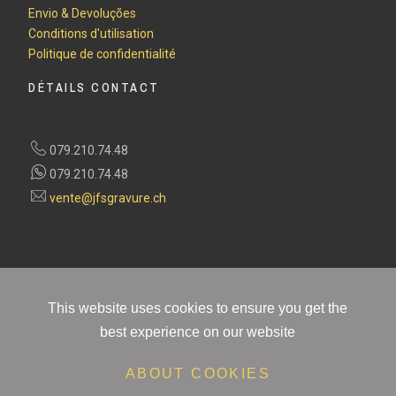
Envio & Devoluções
Conditions d'utilisation
Politique de confidentialité
DÉTAILS CONTACT
079.210.74.48
079.210.74.48
vente@jfsgravure.ch
This website uses cookies to ensure you get the
best experience on our website
ABOUT COOKIES
PAIEMENT 100% SÉCURISÉ ET FIABLE
Retours faciles. Livraison gratuite sur les commandes de plus de 100Frs. Besoin d'aide ?