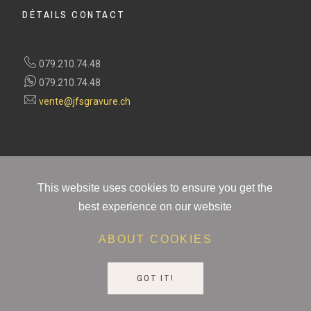
DÉTAILS CONTACT
079.210.74.48
079.210.74.48
vente@jfsgravure.ch
This website uses cookies to ensure you get the
best experience on our website
ABOUT COOKIES
PAIEMENT 100% SÉCURISÉ ET FIABLE
Retours faciles. Livraison gratuite sur les commandes de plus de 100Frs. Besoin d'aide ?
GOT IT!