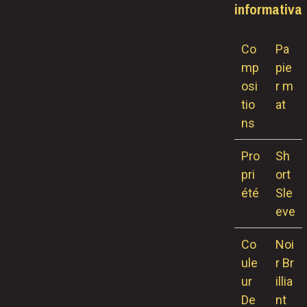
informativa
Co
Pa
Mp
pie
Osi
r m
Tio
at
Ns
Pro
Sh
Pri
ort
Été
Sle
eve
Co
Noi
Ule
r Br
Ur
illia
De
nt