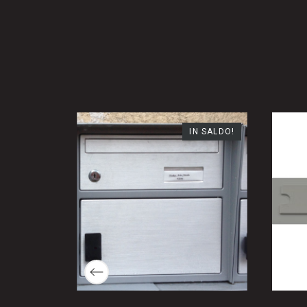
N SALDO!
IN SALDO!