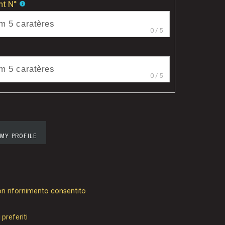
nt N°
info
0
/
5
0
/
5
 MY PROFILE
n rifornimento consentito
 preferiti