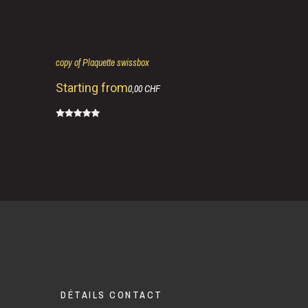
copy of Plaquette swissbox
Plaquette swis
Starting from
Starting 
0,00 CHF
DÉTAILS CONTACT