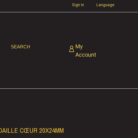
Sign In
Language
My
SEARCH
Account
DAILLE CŒUR 20X24MM