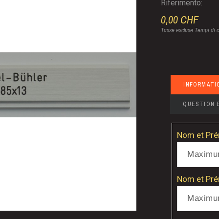
Riferimento:
0,00 CHF
Tasse escluse
Tempi di c
INFORMATI
QUESTION 
Nom et Prén
Nom et Prén