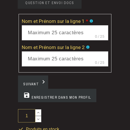
QUESTION ET ENVOI DOCS
Nom et Prénom sur la ligne 1
*
info
0
/
25
Nom et Prénom sur la ligne 2
info
0
/
25
chevron_right
SUIVANT
save
ENREGISTRER DANS MON PROFIL
Produits en stock