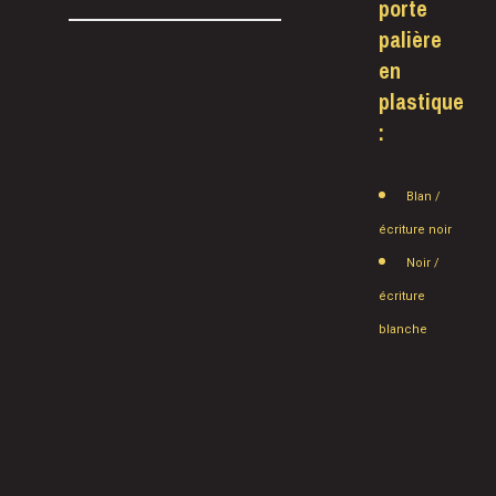
porte
palière
en
plastique
:
Blan /
écriture noir
Noir /
écriture
blanche