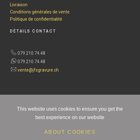
Livraison
Conditions générales de vente
Politique de confidentialité
DÉTAILS CONTACT
079.210.74.48
079.210.74.48
vente@jfsgravure.ch
This website uses cookies to ensure you get the
best experience on our website
ABOUT COOKIES
PAIEMENT 100% SÉCURISÉ ET FIABLE
Retours faciles. Livraison gratuite sur les commandes de plus de 100Frs. Besoin d'aide ?